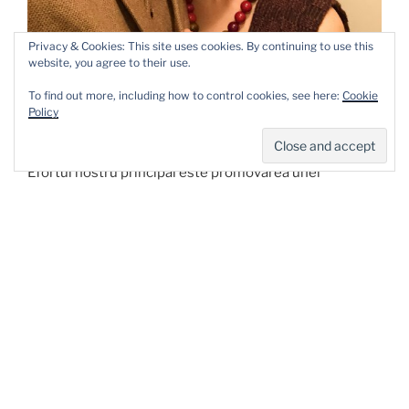
Privacy & Cookies: This site uses cookies. By continuing to use this
website, you agree to their use.
To find out more, including how to control cookies, see here:
Cookie
Policy
Efortul nostru principal este promovarea unei
alimentații și unei vieti sanatoase, care noi sperăm să
le facem cunoscute la câți mai mulți români, prin
cărțile
publicate ale Ligiei
, prin
expozitiile care le organizam in
diverse orase din tara
, prin
aparitiile ei in mass media
si
prin show-urile noastre, “
Ligia’s Kitchen
” si “
De Vorbă
cu Ligia
“.
Vreți să fiți împreună cu noi? Intrați pe website-urile
noastre și vă vom ține la curent cu tot ce facem.