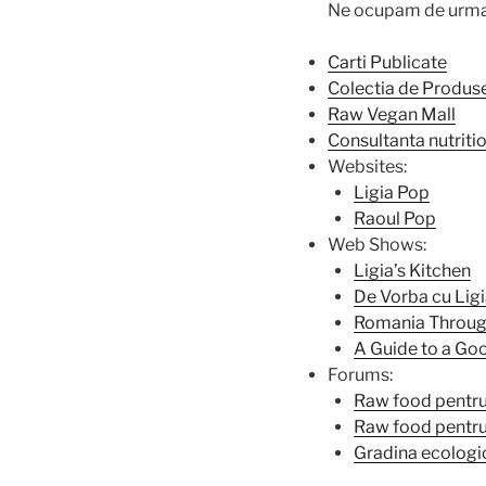
Ne ocupam de urmat
Carti Publicate
Colectia de Produ
Raw Vegan Mall
Consultanta nutriti
Websites:
Ligia Pop
Raoul Pop
Web Shows:
Ligia’s Kitchen
De Vorba cu Lig
Romania Through
A Guide to a Goo
Forums:
Raw food pentru
Raw food pentru 
Gradina ecologi