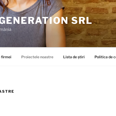
GENERATION SRL
omânia
 firmei
Proiectele noastre
Lista de știri
Politica de c
ASTRE