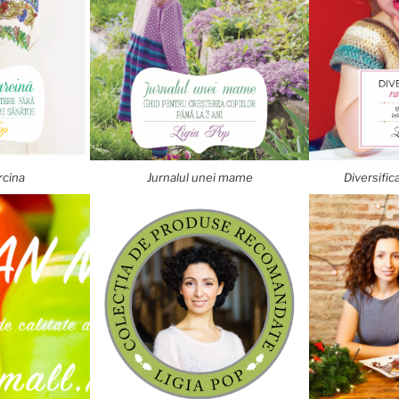
rcina
Jurnalul unei mame
Diversific