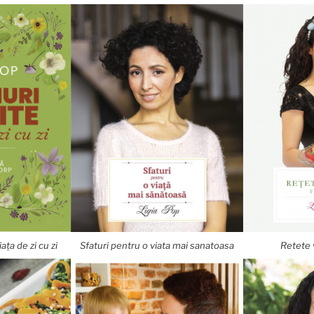
ața de zi cu zi
Sfaturi pentru o viata mai sanatoasa
Retete 