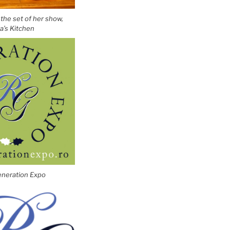
 the set of her show,
ia’s Kitchen
neration Expo