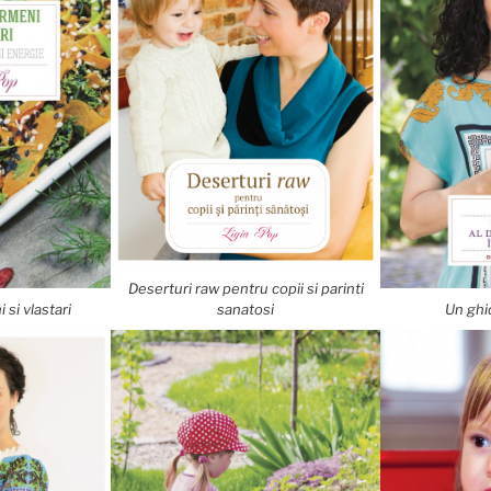
Deserturi raw pentru copii si parinti
si vlastari
sanatosi
Un ghid