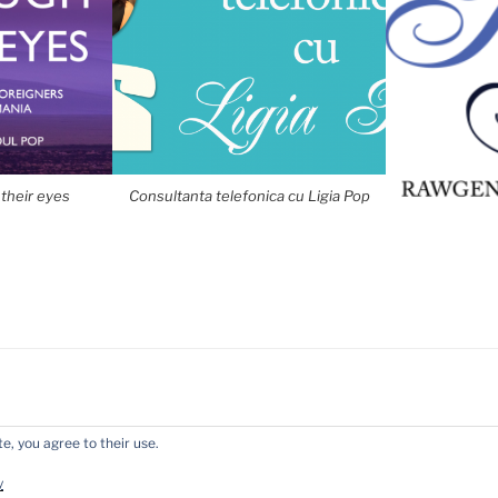
their eyes
Consultanta telefonica cu Ligia Pop
e, you agree to their use.
Politica de confidențialitate
Proudly powere
y