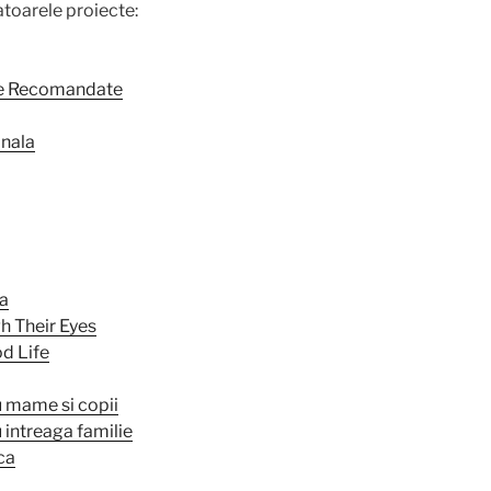
oarele proiecte:
se Recomandate
onala
ia
 Their Eyes
d Life
 mame si copii
intreaga familie
ca