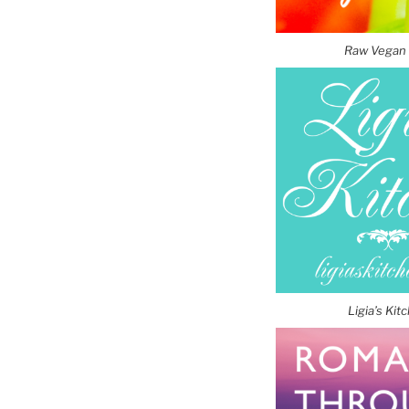
Raw Vegan 
Ligia’s Kit