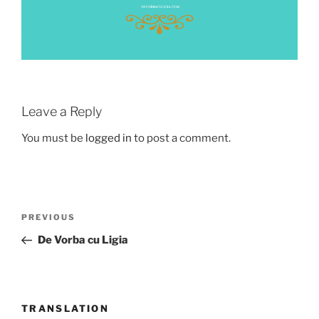
Leave a Reply
You must be
logged in
to post a comment.
Post
Previous
PREVIOUS
navigation
Post
De Vorba cu Ligia
TRANSLATION