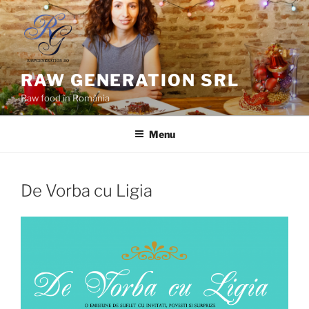
Skip
to
content
RAW GENERATION SRL
Raw food în România
Menu
De Vorba cu Ligia